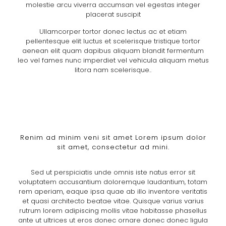
molestie arcu viverra accumsan vel egestas integer
placerat suscipit
Ullamcorper tortor donec lectus ac et etiam
pellentesque elit luctus et scelerisque tristique tortor
aenean elit quam dapibus aliquam blandit fermentum
leo vel fames nunc imperdiet vel vehicula aliquam metus
litora nam scelerisque..
Renim ad minim veni sit amet Lorem ipsum dolor
sit amet, consectetur ad mini.
Sed ut perspiciatis unde omnis iste natus error sit
voluptatem accusantium doloremque laudantium, totam
rem aperiam, eaque ipsa quae ab illo inventore veritatis
et quasi architecto beatae vitae. Quisque varius varius
rutrum lorem adipiscing mollis vitae habitasse phasellus
ante ut ultrices ut eros donec ornare donec donec ligula