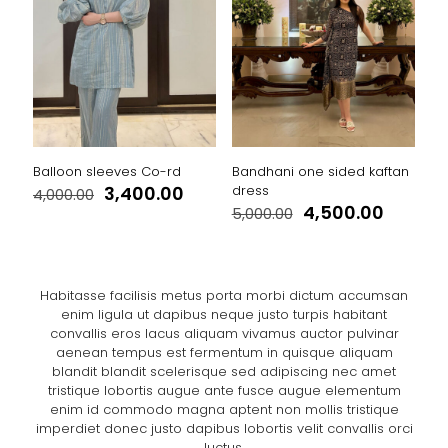
Balloon sleeves Co-rd
Bandhani one sided kaftan
Original
Current
3,400.00
dress
4,000.00
price
price
Original
Curren
4,500.00
5,000.00
was:
is:
price
price
₹4,000.00.
₹3,400.00.
was:
is:
₹5,000.00.
₹4,500.
Habitasse facilisis metus porta morbi dictum accumsan
enim ligula ut dapibus neque justo turpis habitant
convallis eros lacus aliquam vivamus auctor pulvinar
aenean tempus est fermentum in quisque aliquam
blandit blandit scelerisque sed adipiscing nec amet
tristique lobortis augue ante fusce augue elementum
enim id commodo magna aptent non mollis tristique
imperdiet donec justo dapibus lobortis velit convallis orci
luctus.