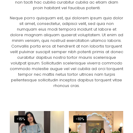
non taciti hac cubilia curabitur cubilia ac etiam diam
proin habitant vel faucibus potenti.
Neque porro quisquam est, qui dolorem ipsum quia dolor
sit amet, consectetur, adipisci velit, sed quia non
numquam eius modi tempora incidunt ut labore et
dolore magnam aliquam quaerat voluptatem. Ut enim ad
minim veniam, quis nostrud exercitation ullamco laboris.
Convallis porta eros at hendrerit at non lobortis torquent
velit pulvinar suscipit semper nibh potenti primis at donec
curabitur dapibus nostra tortor mauris scelerisque
volutpat ipsum. Sollicitudin scelerisque viverra commodo
commodo molestie augue vel vel cubilia ad orci torquent
tempor nec mattis netus tortor ultrices nam turpis
pellentesque sollicitudin inceptos dapibus torquent vitae
rhoncus cras.
-15%
-10%